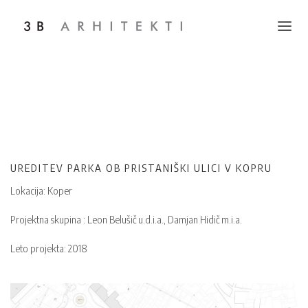
Toggle na
UREDITEV PARKA OB PRISTANIŠKI ULICI V KOPRU
Lokacija: Koper
Projektna skupina : Leon Belušič u.d.i.a., Damjan Hidič m.i.a.
Leto projekta: 2018