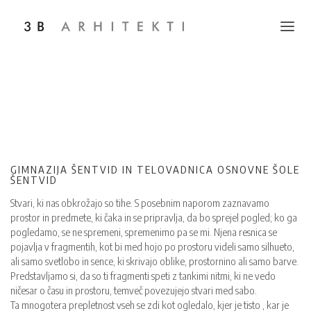
Toggle na
GIMNAZIJA ŠENTVID IN TELOVADNICA OSNOVNE ŠOLE
ŠENTVID
Stvari, ki nas obkrožajo so tihe. S posebnim naporom zaznavamo
prostor in predmete, ki čaka in se pripravlja, da bo sprejel pogled; ko ga
pogledamo, se ne spremeni, spremenimo pa se mi. Njena resnica se
pojavlja v fragmentih, kot bi med hojo po prostoru videli samo silhueto,
ali samo svetlobo in sence, ki skrivajo oblike, prostornino ali samo barve.
Predstavljamo si, da so ti fragmenti speti z tankimi nitmi, ki ne vedo
ničesar o času in prostoru, temveč povezujejo stvari med sabo.
Ta mnogotera prepletnost vseh se zdi kot ogledalo, kjer je tisto , kar je