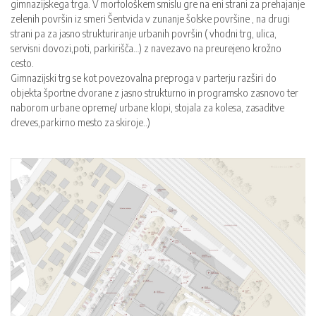
gimnazijskega trga. V morfološkem smislu gre na eni strani za prehajanje
zelenih površin iz smeri Šentvida v zunanje šolske površine , na drugi
strani pa za jasno strukturiranje urbanih površin ( vhodni trg, ulica,
servisni dovozi,poti, parkirišča…) z navezavo na preurejeno krožno
cesto.
Gimnazijski trg se kot povezovalna preproga v parterju razširi do
objekta športne dvorane z jasno strukturno in programsko zasnovo ter
naborom urbane opreme/ urbane klopi, stojala za kolesa, zasaditve
dreves,parkirno mesto za skiroje..)