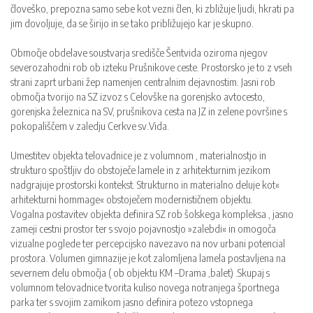
človeško, prepozna samo sebe kot vezni člen, ki zbližuje ljudi, hkrati pa
jim dovoljuje, da se širijo in se tako približujejo kar je skupno.
Območje obdelave soustvarja središče Šentvida oziroma njegov
severozahodni rob ob izteku Prušnikove ceste. Prostorsko je to z vseh
strani zaprt urbani žep namenjen centralnim dejavnostim. Jasni rob
območja tvorijo na SZ izvoz s Celovške na gorenjsko avtocesto,
gorenjska železnica na SV, prušnikova cesta na JZ in zelene površine s
pokopališčem v zaledju Cerkve sv.Vida.
Umestitev objekta telovadnice je z volumnom , materialnostjo in
strukturo spoštljiv do obstoječe lamele in z arhitekturnim jezikom
nadgrajuje prostorski kontekst. Strukturno in materialno deluje kot«
arhitekturni hommage« obstoječem modernističnem objektu.
Vogalna postavitev objekta definira SZ rob šolskega kompleksa , jasno
zameji cestni prostor ter s svojo pojavnostjo »zalebdi« in omogoča
vizualne poglede ter percepcijsko navezavo na nov urbani potencial
prostora. Volumen gimnazije je kot zalomljena lamela postavljena na
severnem delu območja ( ob objektu KM –Drama ,balet) .Skupaj s
volumnom telovadnice tvorita kuliso novega notranjega športnega
parka ter s svojim zamikom jasno definira potezo vstopnega