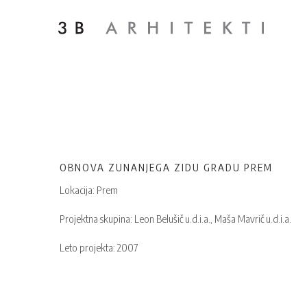
OBNOVA ZUNANJEGA ZIDU GRADU PREM
Lokacija: Prem
Projektna skupina: Leon Belušič u.d.i.a., Maša Mavrič u.d.i.a.
Leto projekta: 2007