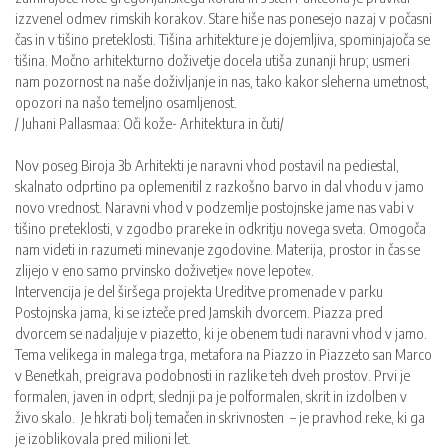
izzvenel odmev rimskih korakov. Stare hiše nas ponesejo nazaj v počasni
čas in v tišino preteklosti. Tišina arhitekture je dojemljiva, spominjajoča se
tišina. Močno arhitekturno doživetje docela utiša zunanji hrup; usmeri
nam pozornost na naše doživljanje in nas, tako kakor sleherna umetnost,
opozori na našo temeljno osamljenost.
/ Juhani Pallasmaa: Oči kože- Arhitektura in čuti/
Nov poseg Biroja 3b Arhitekti je naravni vhod postavil na pediestal,
skalnato odprtino pa oplemenitil z razkošno barvo in dal vhodu v jamo
novo vrednost. Naravni vhod v podzemlje postojnske jame nas vabi v
tišino preteklosti, v zgodbo prareke in odkritju novega sveta. Omogoča
nam videti in razumeti minevanje zgodovine. Materija, prostor in čas se
zlijejo v eno samo prvinsko doživetje« nove lepote«.
Intervencija je del širšega projekta Ureditve promenade v parku
Postojnska jama, ki se izteče pred Jamskih dvorcem. Piazza pred
dvorcem se nadaljuje v piazetto, ki je obenem tudi naravni vhod v jamo.
Tema velikega in malega trga, metafora na Piazzo in Piazzeto san Marco
v Benetkah, preigrava podobnosti in razlike teh dveh prostov. Prvi je
formalen, javen in odprt, slednji pa je polformalen, skrit in izdolben v
živo skalo. Je hkrati bolj temačen in skrivnosten – je pravhod reke, ki ga
je izoblikovala pred milioni let.