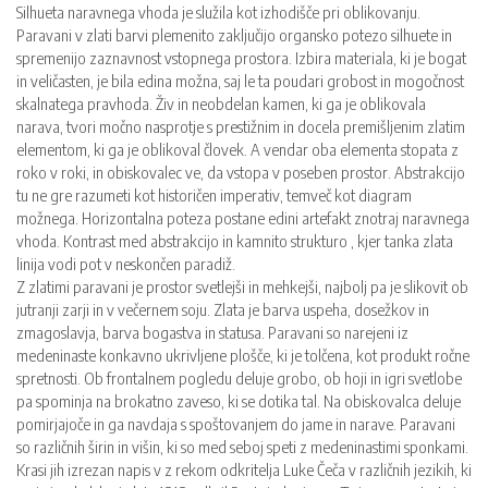
Silhueta naravnega vhoda je služila kot izhodišče pri oblikovanju.
Paravani v zlati barvi plemenito zaključijo organsko potezo silhuete in
spremenijo zaznavnost vstopnega prostora. Izbira materiala, ki je bogat
in veličasten, je bila edina možna, saj le ta poudari grobost in mogočnost
skalnatega pravhoda. Živ in neobdelan kamen, ki ga je oblikovala
narava, tvori močno nasprotje s prestižnim in docela premišljenim zlatim
elementom, ki ga je oblikoval človek. A vendar oba elementa stopata z
roko v roki, in obiskovalec ve, da vstopa v poseben prostor. Abstrakcijo
tu ne gre razumeti kot historičen imperativ, temveč kot diagram
možnega. Horizontalna poteza postane edini artefakt znotraj naravnega
vhoda. Kontrast med abstrakcijo in kamnito strukturo , kjer tanka zlata
linija vodi pot v neskončen paradiž.
Z zlatimi paravani je prostor svetlejši in mehkejši, najbolj pa je slikovit ob
jutranji zarji in v večernem soju. Zlata je barva uspeha, dosežkov in
zmagoslavja, barva bogastva in statusa. Paravani so narejeni iz
medeninaste konkavno ukrivljene plošče, ki je tolčena, kot produkt ročne
spretnosti. Ob frontalnem pogledu deluje grobo, ob hoji in igri svetlobe
pa spominja na brokatno zaveso, ki se dotika tal. Na obiskovalca deluje
pomirjajoče in ga navdaja s spoštovanjem do jame in narave. Paravani
so različnih širin in višin, ki so med seboj speti z medeninastimi sponkami.
Krasi jih izrezan napis v z rekom odkritelja Luke Čeča v različnih jezikih, ki