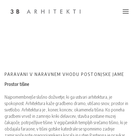
Toggle na
PARAVANI V NARAVNEM VHODU POSTONJSKE JAME
Prostor tišine
Najpomembnejše slušno doživetje, ki ga ustvari arhitektura, je
spokojnost. Arhitektura kaže gradbeno dramo, utišano snov, prostor in
svetlobo. Arhitektura je , konec koncev, okamenela tišina. Ko poneha
gradbeni vrvež in zamrejo kriki delavcev, stavba postane muzej
čakajoče, potrpežljive tišine. V egipčanskih templjih srečamo tišino, ki je
obdajala faraone, v tišini gotske katedrale se spomnimo zadnje
zamirajoče note gregorijanskega korala in s sten Panteona je pravkar