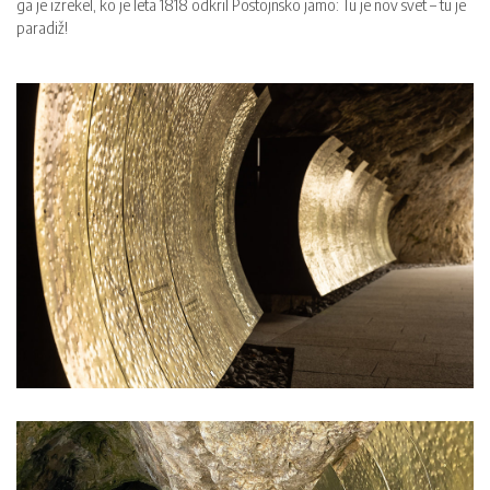
ga je izrekel, ko je leta 1818 odkril Postojnsko jamo: Tu je nov svet – tu je
paradiž!